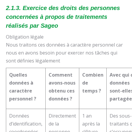
2.1.3. Exercice des droits des personnes
concernées à propos de traitements
réalisés par Sageo
Obligation légale
Nous traitons ces données à caractère personnel car
nous en avons besoin pour exercer nos tâches qui
sont définies légalement
Quelles
Comment
Combien
Avec qui 
données à
avons-nous
de
données
caractère
obtenu ces
temps ?
sont-elle
personnel ?
données ?
partagée
Données
Directement
1 an
Des sous-
d’identification,
de la
après la
traitants 
coordonnées
personne
clôture
s’occupen