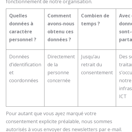
fonctionnement de notre organisation.
Quelles
Comment
Combien de
Avec 
données à
avons-nous
temps ?
donn
caractère
obtenu ces
sont-
personnel ?
données ?
parta
Données
Directement
Jusqu’au
Des s
d’identification
de la
retrait du
traita
et
personne
consentement
s’occ
coordonnées
concernée
notre
infra
ICT
Pour autant que vous ayez marqué votre
consentement explicite préalable, nous sommes
autorisés à vous envoyer des newsletters par e-mail.