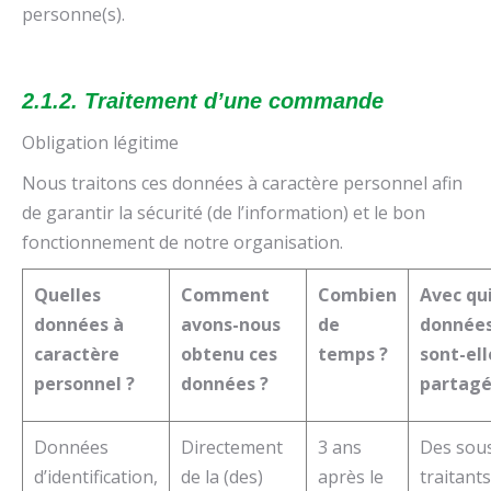
personne(s).
2.1.2. Traitement d’une commande
Obligation légitime
Nous traitons ces données à caractère personnel afin
de garantir la sécurité (de l’information) et le bon
fonctionnement de notre organisation.
Quelles
Comment
Combien
Avec qui
données à
avons-nous
de
donnée
caractère
obtenu ces
temps ?
sont-ell
personnel ?
données ?
partagé
Données
Directement
3 ans
Des sou
d’identification,
de la (des)
après le
traitants