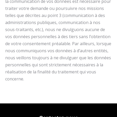
la communication de vos données est nécessaire pour
traiter votre demande ou poursuivre nos missions
telles que décrites au point 3 (communication à des
administrations publiques, communication à nos
sous-traitants, etc.), nous ne divulguons aucune de
vos données personnelles à des tiers sans l’obtention
de votre consentement préalable. Par ailleurs, lorsque
nous communiquons vos données à d’autres entités,
nous veillons toujours à ne divulguer que les données
personnelles qui sont strictement nécessaires à la
réalisation de la finalité du traitement qui vous
concerne.